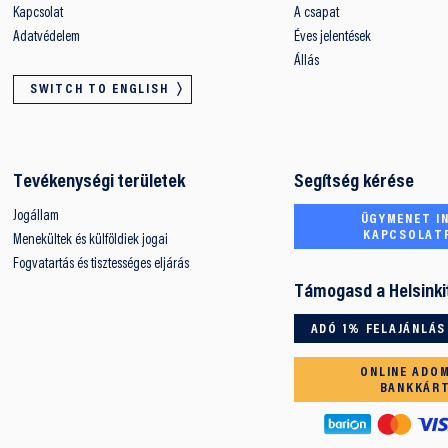
Kapcsolat
A csapat
Adatvédelem
Éves jelentések
Állás
SWITCH TO ENGLISH
Tevékenységi területek
Segítség kérése
Jogállam
ÜGYMENET IN
KAPCSOLAT
Menekültek és külföldiek jogai
Fogvatartás és tisztességes eljárás
Támogasd a Helsinki
ADÓ 1% FELAJÁNLÁS
ONLINE ADO
BANKKÁR