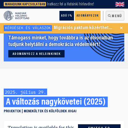
keresőnket!
Iratkozz fel a Helsinki hírlevélre!
MARADJUNK KAPCSOLATBAN
ADÓ 1%
ADOMÁNYOZOK
MENÜ
×
KÉRDÉSEK ÉS VÁLASZOK
Migrációs paktum közérthetően
Támogass minket, hogy továbbra is az élvonalban
tudjunk helytállni a demokrácia védelméért!
ADOMÁNYOZZ A HELSINKINEK
2025. július 29.
A változás nagykövetei (2025)
PROJEKTEK
MENEKÜLTEK ÉS KÜLFÖLDIEK JOGAI
Translation is available for this