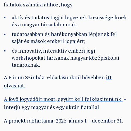
fiatalok számára ahhoz, hogy
aktív és tudatos tagjai legyenek közösségeiknek
és a magyar társadalomnak;
tudatosabban és hatékonyabban lépjenek fel
saját és mások emberi jogaiért;
és innovatív, interaktív emberi jogi
workshopokat tartsanak magyar középiskolai
tanároknak.
A Fórum Színházi előadásunkról bővebben
itt
olvashat
.
A jövő jogvédőit most, együtt kell felkészítenünk!
–
interjú egy magyar és egy ukrán fiatallal
A projekt időtartama: 2025. június 1 – december 31.