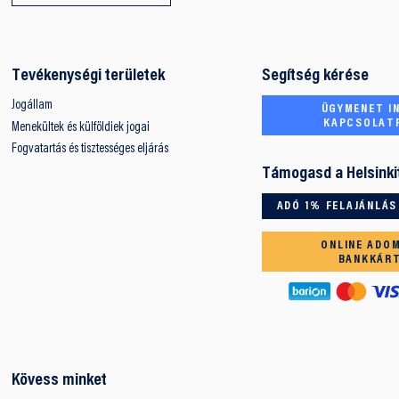
Tevékenységi területek
Segítség kérése
Jogállam
ÜGYMENET IN
KAPCSOLAT
Menekültek és külföldiek jogai
Fogvatartás és tisztességes eljárás
Támogasd a Helsinki
ADÓ 1% FELAJÁNLÁS
ONLINE ADO
BANKKÁR
Kövess minket