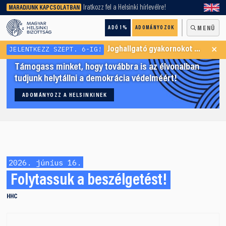
keresőnket!
Iratkozz fel a Helsinki hírlevélre!
MARADJUNK KAPCSOLATBAN
ADÓ 1%
ADOMÁNYOZOK
MENÜ
×
JELENTKEZZ SZEPT. 6-IG!
Joghallgató gyakornokot keresünk Menekültügyi Programunkba
Támogass minket, hogy továbbra is az élvonalban
tudjunk helytállni a demokrácia védelméért!
ADOMÁNYOZZ A HELSINKINEK
2026. június 16.
Folytassuk a beszélgetést!
HHC