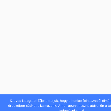
Kedves Látogató! Tájékoztatjuk, hogy a honlap felhasználói élmé
érdekében sütiket alkalmazunk. A honlapunk használatával ön a t
tudomásul veszi.