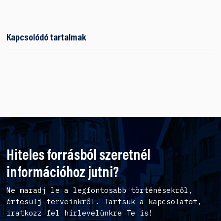
Kapcsolódó tartalmak
Hiteles forrásból szeretnél
információhoz jutni?
Ne maradj le a legfontosabb történésekről,
értesülj terveinkről. Tartsuk a kapcsolatot,
iratkozz fel hírlevelünkre Te is!