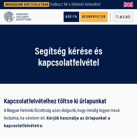
keresőnket!
Iratkozz fel a Helsinki hírlevélre!
MARADJUNK KAPCSOLATBAN
ADÓ 1%
ADOMÁNYOZOK
MENÜ
Segítség kérése és
kapcsolatfelvétel
Kapcsolatfelvételhez töltse ki űrlapunkat
A Magyar Helsinki Bizottság azon dolgozik, hogy mindig legyen hová
fordulnia, ha sérelem éri.
Kérjük használja az űrlapunkat a
kapcsolatfelvételre.