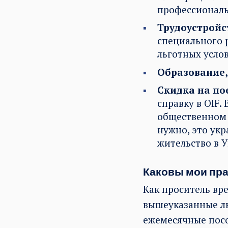
профессионал
Трудоустройс
специального 
льготных усло
Образование, 
Скидка на по
справку в OIF.
общественном 
нужно, это ук
жительство в 
Каковы мои пра
Как проситель вр
вышеуказанные ль
ежемесячные посо