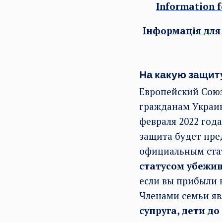
Information f
Інформація для 
На какую защит
Европейский Сою
гражданам Украин
февраля 2022 год
защита будет пред
официальным стат
статусом убежи
если вы прибыли 
Членами семьи я
супруга, дети д