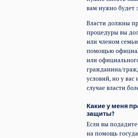
вам нужно будет 
Власти должны п
процедуры вы дол
или членом семьи
помощью официаль
или официального
гражданина/гражд
условий, но у ва
случае власти бол
Какие у меня п
защиты?
Если вы подадите
на помощь госуда