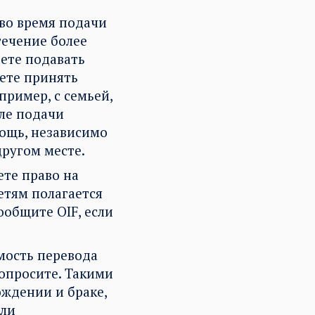
 во время подачи
течение более
дете подавать
ете принять
пример, с семьей,
сле подачи
ощь, независимо
другом месте.
ете право на
етям полагается
ообщите OIF, если
имость перевода
попросите. Такими
ождении и браке,
или