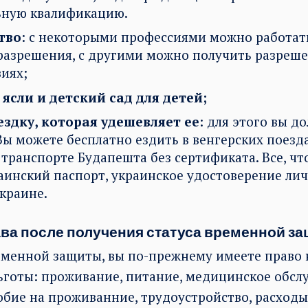
ьную квалификацию.
тво
: с некоторыми профессиями можно работат
разрешения, с другими можно получить разреше
виях;
ясли и детский сад для детей;
ездку, которая удешевляет
ее
: для этого вы д
 Вы можете бесплатно ездить в венгерских поезд
транспорте Будапешта без сертификата. Все, что
раинский паспорт, украинское удостоверение ли
Украине.
ва после получения статуса временной з
еменной защиты, вы по-прежнему имеете право 
готы: проживание, питание, медицинское обсл
бие на проживанние, трудоустройство, расходы