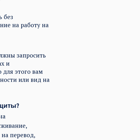
ь без
ние на работу на
олжны запросить
ах и
 для этого вам
чности или вид на
ащиты?
на
уживание,
 на перевод,