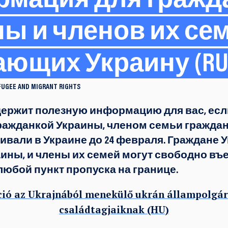
мация для гражд
ы и членов их сем
ющих Украину (RU
FUGEE AND MIGRANT RIGHTS
держит полезную информацию для вас, есл
ажданкой Украины, членом семьи гражда
ивали в Украине до 24 февраля. Граждане 
аины, и члены их семей могут свободно въ
любой пункт пропуска на границе.
ió az Ukrajnából menekülő ukrán állampolgá
családtagjaiknak (HU)