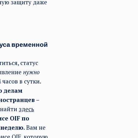
ную защиту даже
туса временной
иться, статус
аявление
нужно
часов в сутки.
о делам
ностранцев –
о найти
здесь
се OIF по
в неделю
. Вам не
исе OIF, которую