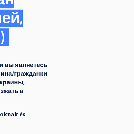
ан
ей,
)
и вы являетесь
нина/гражданки
Украины,
езжать в
roknak és