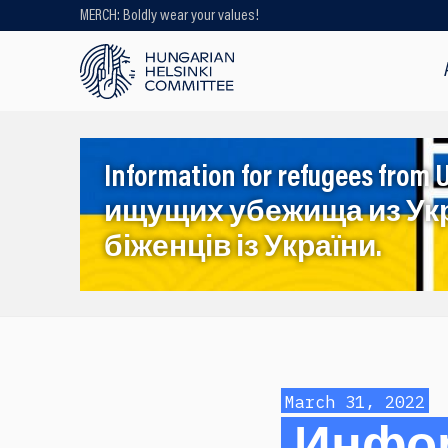
MERCH: Boldly wear your values!
Looking for older content? Use our
search engine!
Information for refugees f
ищущих убежища из Ук
біженців із України.
March 31, 2022