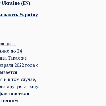
g Ukraine (EN)
алишають Україну
 защиты
аине до 24
ны. Такая же
враля 2022 года с
зывается
 и в том случае,
ез другую страну.
фактическая
 в одном