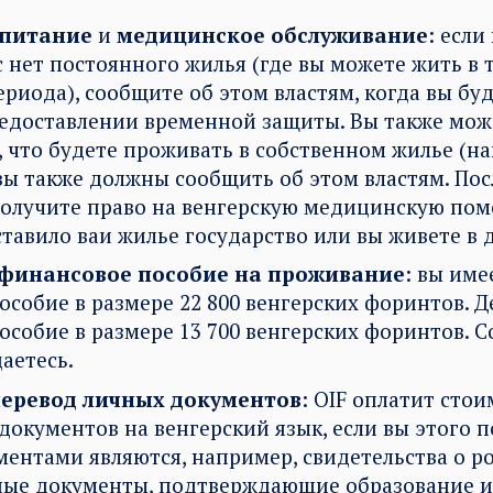
 питание
и
медицинское обслуживание
: если
с нет постоянного жилья (где вы можете жить в 
риода), сообщите об этом властям, когда вы бу
редоставлении временной защиты. Вы также мож
 что будете проживать в собственном жилье (на
 вы также должны сообщить об этом властям. По
получите право на венгерскую медицинскую пом
ставило ваи жилье государство или вы живете в 
финансовое пособие на проживание
: вы име
особие в размере 22 800 венгерских форинтов. Д
собие в размере 13 700 венгерских форинтов. С
аетесь.
еревод личных документов
: OIF оплатит сто
документов на венгерский язык, если вы этого 
ентами являются, например, свидетельства о р
ные документы, подтверждающие образование 