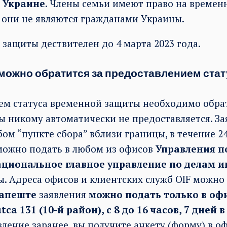
 Украине
. Члены семьи имеют право на времен
ли они не являются гражданами Украины.
 защиты дествителен до 4 марта 2023 года.
можно обратится за предоставлением ста
ем статуса временной защиты необходимо обрат
 никому автоматически не предоставляется. З
ом “пункте сбора” вблизи границы, в течение 24 
можно подать в любом из офисов
Управления п
циональное главное управление по делам и
ы. Адреса офисов и клиентских служб OIF можн
дапеште
заявления
можно подать только в офи
tca 131 (10-й район), с 8 до 16 часов, 7 дней 
ление заранее, вы получите анкету (форму) в оф