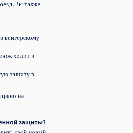
оезд. Вы также
ию венгерскому
енок ходит в
ную защиту в
 право на
менной защиты?
явить свой новый