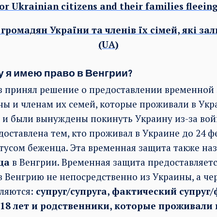
or Ukrainian citizens and their families fleein
громадян України та членів їх сімей, які з
(UA)
у я имею право в Венгрии?
з принял решение о предоставлении временной
ы и членам их семей, которые проживали в Укр
а и были вынуждены покинуть Украину из-за вой
оставлена тем, кто проживал в Украине до 24 фе
усом беженца. Эта временная защита также на
ща
в Венгрии. Временная защита предоставляется
в Венгрию не непосредственно из Украины, а чер
вляются:
супруг/супруга,
фактический супруг/
о 18 лет и родственники, которые проживали