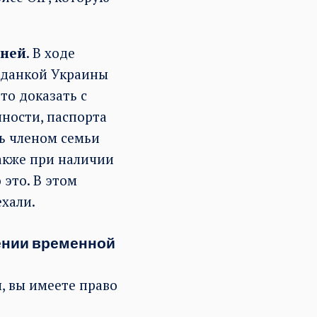
дней
. В ходе
жданкой Украины
то доказать с
ности, паспорта
ь членом семьи
акже при наличии
это. В этом
ехали.
лении временной
, вы имеете право