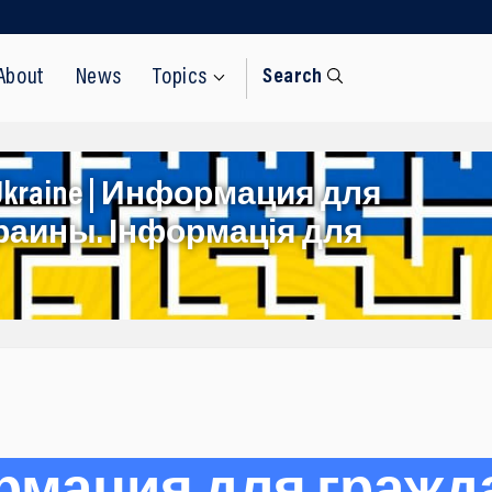
About
News
Topics
Search
rom Ukraine | Информация для
раины. Інформація для