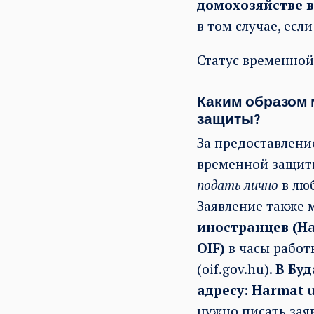
домохозяйстве в
в том случае, ес
Статус временной
Каким образом 
защиты?
За предоставлени
временной защиты
пода
ть лично
в люб
Заявление также 
иностранцев (На
OIF)
в часы работ
(oif.gov.hu).
В Бу
адресу: Harmat u
нужно писать заяв