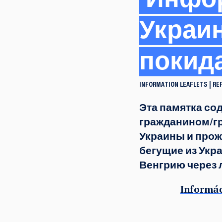
Инфор
Украин
покида
INFORMATION LEAFLETS
RE
Эта памятка со
гражданином/гр
Украины и прож
бегущие из Укр
Венгрию через 
Informác