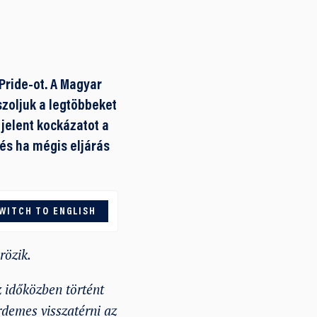
Pride-ot. A Magyar
szoljuk a legtöbbeket
jelent kockázatot a
 és ha mégis eljárás
WITCH TO ENGLISH
rözik.
z időközben történt
rdemes visszatérni az