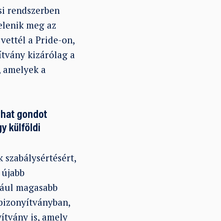
si rendszerben
jelenik meg az
vettél a Pride-on,
ítvány kizárólag a
, amelyek a
zhat gondot
y külföldi
szabálysértésért,
 újabb
ldául magasabb
 bizonyítványban,
yítvány is, amely