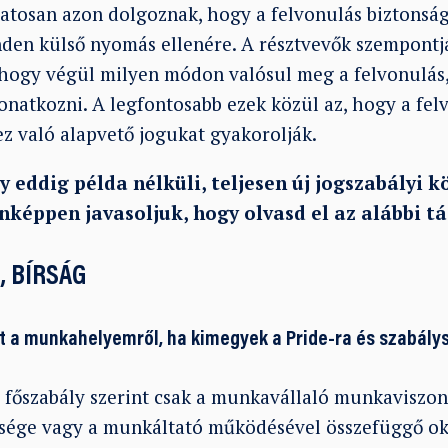
atosan azon dolgoznak, hogy a felvonulás biztonsá
den külső nyomás ellenére. A résztvevők szempontj
 hogy végül milyen módon valósul meg a felvonulás
natkozni. A legfontosabb ezek közül az, hogy a felv
z való alapvető jogukat gyakorolják.
 eddig példa nélküli, teljesen új jogszabályi k
képpen javasoljuk, hogy olvasd el az alábbi tá
, BÍRSÁG
tt a munkahelyemről, ha kimegyek a Pride-ra és szabálys
főszabály szerint csak a munkavállaló munkaviszon
sége vagy a munkáltató működésével összefüggő ok