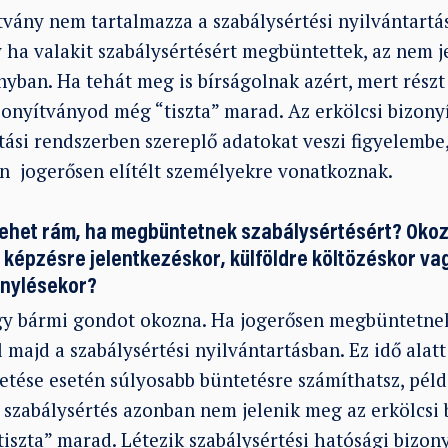
tvány nem tartalmazza a szabálysértési nyilvántartá
y ha valakit szabálysértésért megbüntettek, az nem 
nyban. Ha tehát meg is bírságolnak azért, mert részt 
izonyítványod még “tiszta” marad. Az erkölcsi bizony
tási rendszerben szereplő adatokat veszi figyelembe
án jogerősen elítélt személyekre vonatkoznak.
 lehet rám, ha megbüntetnek szabálysértésért? Oko
 képzésre jelentkezéskor, külföldre költözéskor vag
énylésekor?
y bármi gondot okozna. Ha jogerősen megbüntetnek 
l majd a szabálysértési nyilvántartásban. Ez idő alatt
vetése esetén súlyosabb büntetésre számíthatsz, pé
A szabálysértés azonban nem jelenik meg az erkölcsi
„tiszta” marad. Létezik szabálysértési hatósági bizon