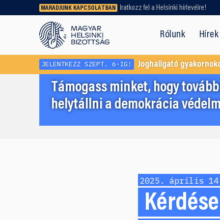
Iratkozz fel a Helsinki hírlevélre!
MARADJUNK KAPCSOLATBAN
Régebbi tartalmat vagy
dokumentumot keresel? Használd a
Rólunk
Hírek
keresőnket!
JELENTKEZZ SZEPT. 6-IG!
Joghallgató gyakornok
Támogass minket, hogy továbbr
helytállni a demokrácia védelm
2025. április 14
Kérdések