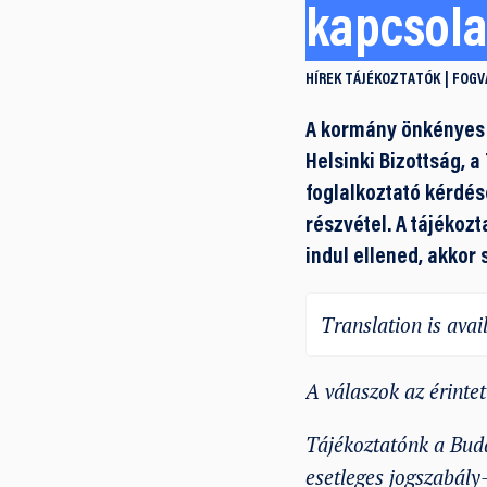
kapcsol
HÍREK
TÁJÉKOZTATÓK
FOGV
A kormány önkényes j
Helsinki Bizottság, 
foglalkoztató kérdés
részvétel. A tájékoz
indul ellened, akkor
Translation is avail
A válaszok az érinte
Tájékoztatónk a Budap
esetleges jogszabály