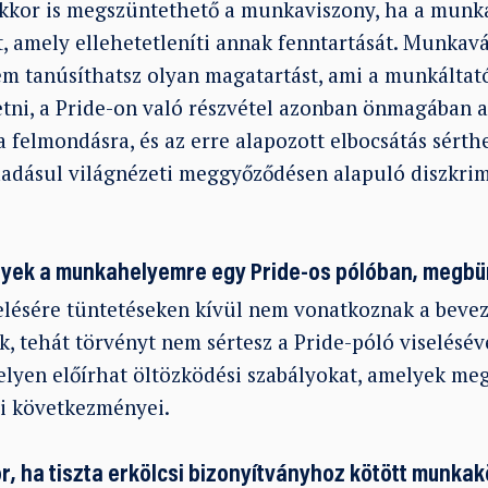
akkor is megszüntethető a munkaviszony, ha a munk
, amely ellehetetleníti annak fenntartását. Munkavá
m tanúsíthatsz olyan magatartást, ami a munkáltat
etni, a Pride-on való részvétel azonban önmagában 
a felmondásra, és az erre alapozott elbocsátás sért
adásul világnézeti meggyőződésen alapuló diszkrim
gyek a munkahelyemre egy Pride-os pólóban, megb
elésére tüntetéseken kívül nem vonatkoznak a bevez
, tehát törvényt nem sértesz a Pride-póló viselésév
yen előírhat öltözködési szabályokat, amelyek me
i következményei.
kor, ha tiszta erkölcsi bizonyítványhoz kötött munk