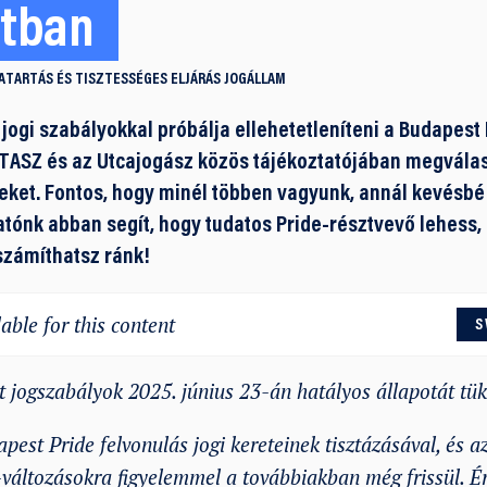
atban
ATARTÁS ÉS TISZTESSÉGES ELJÁRÁS
JOGÁLLAM
ogi szabályokkal próbálja ellehetetleníteni a Budapest 
a TASZ és az Utcajogász közös tájékoztatójában megvála
eket. Fontos, hogy minél többen vagyunk, annál kevésbé 
tatónk abban segít, hogy tudatos Pride-résztvevő lehess,
 számíthatsz ránk!
able for this content
S
tt jogszabályok 2025. június 23-án hatályos állapotát tük
est Pride felvonulás jogi kereteinek tisztázásával, és a
-változásokra figyelemmel a továbbiakban még frissül. É