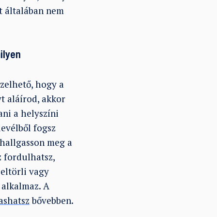
zt általában nem
ilyen
pzelhető, hogy a
t aláírod, akkor
ani a helyszíni
levélből fogsz
 hallgasson meg a
z fordulhatsz,
eltörli vagy
 alkalmaz. A
vashatsz
bővebben.