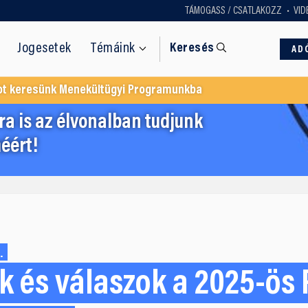
TÁMOGASS / CSATLAKOZZ
VID
Jogesetek
Témáink
Keresés
AD
ot keresünk Menekültügyi Programunkba
a is az élvonalban tudjunk
éért!
.
 és válaszok a 2025-ös 