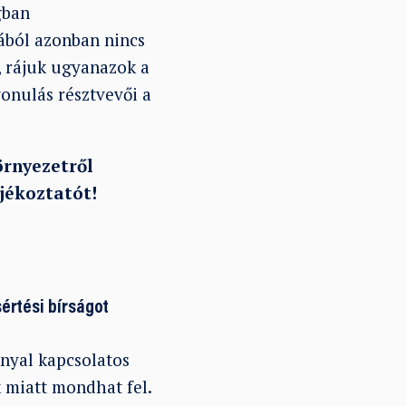
gban
ából azonban nincs
, rájuk ugyanazok a
onulás résztvevői a
örnyezetről
jékoztatót!
értési bírságot
nyal kapcsolatos
 miatt mondhat fel.