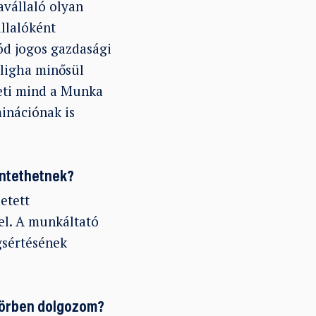
avállaló olyan
llalóként
ód jogos gazdasági
aligha minősül
heti mind a Munka
inációnak is
üntethetnek?
etett
el. A munkáltató
gsértésének
akörben dolgozom?