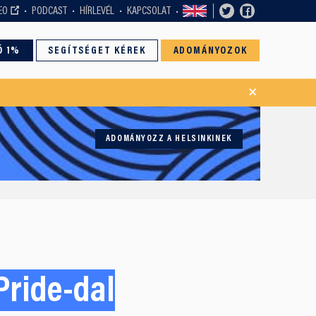
EO
PODCAST
HÍRLEVÉL
KAPCSOLAT
Ó 1%
SEGÍTSÉGET KÉREK
ADOMÁNYOZOK
×
ADOMÁNYOZZ A HELSINKINEK
Pride-dal