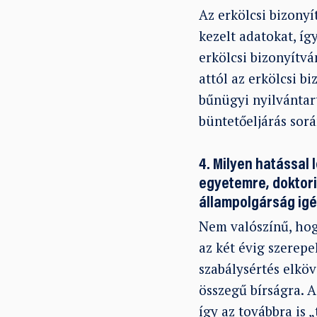
Az erkölcsi bizonyí
kezelt adatokat, íg
erkölcsi bizonyítvá
attól az erkölcsi b
bűnügyi nyilvántar
büntetőeljárás sor
4. Milyen hatással
egyetemre, doktori
állampolgárság ig
Nem valószínű, hog
az két évig szerepe
szabálysértés elkö
összegű bírságra. 
így az továbbra is 