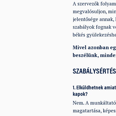
A szervezők folyam
megvalósuljon, min
jelentősége annak,
szabályok fognak vo
békés gyülekezéshe
Mivel azonban egy
beszélünk, minden
SZABÁLYSÉRTÉS
1. Elküldhetnek amia
kapok?
Nem. A munkáltató 
magatartása, képes