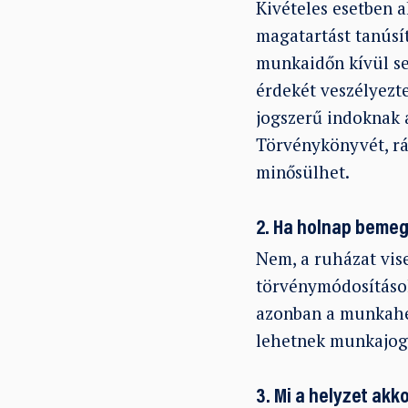
Kivételes esetben 
magatartást tanúsít
munkaidőn kívül se
érdekét veszélyezt
jogszerű indoknak 
Törvénykönyvét, rá
minősülhet.
2. Ha holnap beme
Nem, a ruházat vis
törvénymódosítások
azonban a munkahel
lehetnek munkajog
3. Mi a helyzet ak