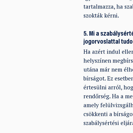
tartalmazza, ha sza
szokták kérni.
5. Mi a szabálysért
jogorvoslattal tudo
Ha azért indul elle
helyszínen megbírs
utána már nem élhet
bírságot. Ez esetbe
értesülni arról, h
rendőrség. Ha a meg
amely felülvizsgálh
csökkenti a bírságo
szabálysértési eljá