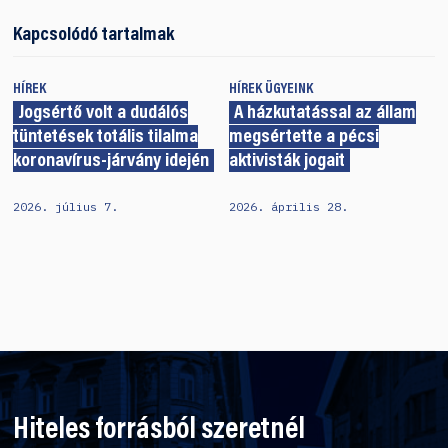
Kapcsolódó tartalmak
HÍREK
HÍREK
ÜGYEINK
Jogsértő volt a dudálós
A házkutatással az állam
tüntetések totális tilalma
megsértette a pécsi
koronavírus-járvány idején
aktivisták jogait
2026. július 7.
2026. április 28.
Hiteles forrásból szeretnél