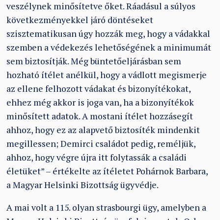
veszélynek minősítetve őket. Ráadásul a súlyos
következményekkel járó döntéseket
szisztematikusan úgy hozzák meg, hogy a vádakkal
szemben a védekezés lehetőségének a minimumát
sem biztosítják. Még büntetőeljárásban sem
hozható ítélet anélkül, hogy a vádlott megismerje
az ellene felhozott vádakat és bizonyítékokat,
ehhez még akkor is joga van, ha a bizonyítékok
minősített adatok. A mostani ítélet hozzásegít
ahhoz, hogy ez az alapvető biztosíték mindenkit
megillessen; Demirci családot pedig, reméljük,
ahhoz, hogy végre újra itt folytassák a családi
életüket” – értékelte az ítéletet Pohárnok Barbara,
a Magyar Helsinki Bizottság ügyvédje.
A mai volt a 115. olyan strasbourgi ügy, amelyben a