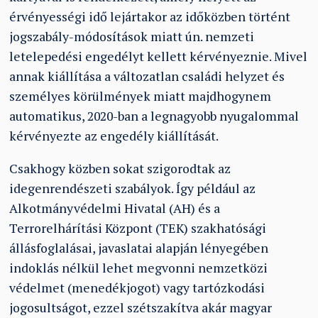
érvényességi idő lejártakor az időközben történt
jogszabály-módosítások miatt ún. nemzeti
letelepedési engedélyt kellett kérvényeznie. Mivel
annak kiállítása a változatlan családi helyzet és
személyes körülmények miatt majdhogynem
automatikus, 2020-ban a legnagyobb nyugalommal
kérvényezte az engedély kiállítását.
Csakhogy közben sokat szigorodtak az
idegenrendészeti szabályok. Így például az
Alkotmányvédelmi Hivatal (AH) és a
Terrorelhárítási Központ (TEK) szakhatósági
állásfoglalásai, javaslatai alapján lényegében
indoklás nélkül lehet megvonni nemzetközi
védelmet (menedékjogot) vagy tartózkodási
jogosultságot, ezzel szétszakítva akár magyar