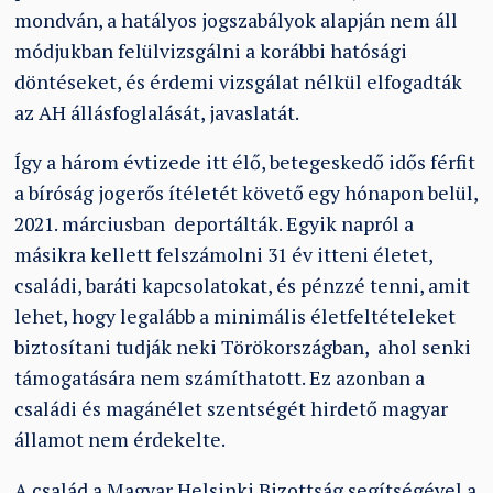
mondván, a hatályos jogszabályok alapján nem áll
módjukban felülvizsgálni a korábbi hatósági
döntéseket, és érdemi vizsgálat nélkül elfogadták
az AH állásfoglalását, javaslatát.
Így a három évtizede itt élő, betegeskedő idős férfit
a bíróság jogerős ítéletét követő egy hónapon belül,
2021. márciusban deportálták. Egyik napról a
másikra kellett felszámolni 31 év itteni életet,
családi, baráti kapcsolatokat, és pénzzé tenni, amit
lehet, hogy legalább a minimális életfeltételeket
biztosítani tudják neki Törökországban, ahol senki
támogatására nem számíthatott. Ez azonban a
családi és magánélet szentségét hirdető magyar
államot nem érdekelte.
A család a Magyar Helsinki Bizottság segítségével a