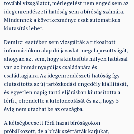
további vizsgálatot, mérlegelést nem enged sem az
idegenrendészeti hatóság sem a bíróság számára.
Mindennek a következménye csak automatikus
kiutasítás lehet.
Demirci esetében sem vizsgálták a titkosított
információkon alapuló javaslat megalapozottságát,
ahogyan azt sem, hogy a kiutasítás milyen hatással
van az immár nyugdíjas családapára és
családtagjaira. Az idegenrendészeti hatóság így
elutasította az új tartózkodási engedély kiállítását,
és egyetlen napig tartó eljárásban kiutasította a
férfit, elrendelte a kitoloncolását és azt, hogy 5
évig nem utazhat be az országba.
A kétségbeesett férfi hazai bíróságokon
próbálkozott, de a bírák széttárták karjukat,