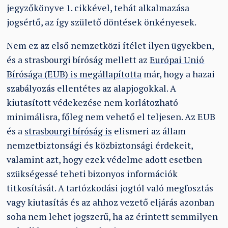
jegyzőkönyve 1. cikkével, tehát alkalmazása
jogsértő, az így születő döntések önkényesek.
Nem ez az első nemzetközi ítélet ilyen ügyekben,
és a strasbourgi bíróság mellett az
Európai Unió
Bírósága (EUB) is megállapította
már, hogy a hazai
szabályozás ellentétes az alapjogokkal. A
kiutasított védekezése nem korlátozható
minimálisra, főleg nem vehető el teljesen. Az EUB
és a
strasbourgi bíróság is
elismeri az állam
nemzetbiztonsági és közbiztonsági érdekeit,
valamint azt, hogy ezek védelme adott esetben
szükségessé teheti bizonyos információk
titkosítását. A tartózkodási jogtól való megfosztás
vagy kiutasítás és az ahhoz vezető eljárás azonban
soha nem lehet jogszerű, ha az érintett semmilyen