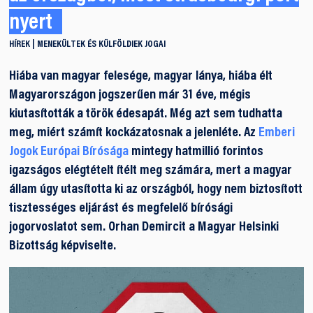
nyert
HÍREK
MENEKÜLTEK ÉS KÜLFÖLDIEK JOGAI
Hiába van magyar felesége, magyar lánya, hiába élt
Magyarországon jogszerűen már 31 éve, mégis
kiutasították a török édesapát. Még azt sem tudhatta
meg, miért számít kockázatosnak a jelenléte. Az
Emberi
Jogok Európai Bírósága
mintegy hatmillió forintos
igazságos elégtételt ítélt meg számára, mert a magyar
állam úgy utasította ki az országból, hogy nem biztosított
tisztességes eljárást és megfelelő bírósági
jogorvoslatot sem. Orhan Demircit a Magyar Helsinki
Bizottság képviselte.