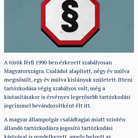
A török férfi 1990-ben érkezett szabályosan
Magyarországra. Családot alapított, négy év múlva
megnősült, egy év múlva kislányuk született. Itteni
tartózkodása végig szabályos volt, még a
kiutasításakor is érvényes legerősebb tartózkodási
jogcímmel bevándoroltként élt itt.
A magyar állampolgár családtagjai miatt szintén
állandó tartózkodásra jogosító tartózkodási
kártyával is rendelkezett, amely helyett az