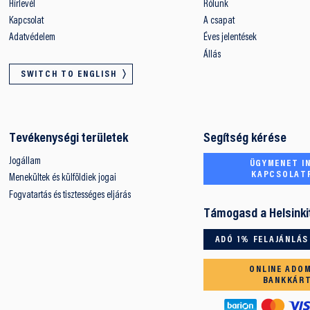
Hírlevél
Rólunk
Kapcsolat
A csapat
Adatvédelem
Éves jelentések
Állás
SWITCH TO ENGLISH
Tevékenységi területek
Segítség kérése
Jogállam
ÜGYMENET IN
KAPCSOLAT
Menekültek és külföldiek jogai
Fogvatartás és tisztességes eljárás
Támogasd a Helsinki
ADÓ 1% FELAJÁNLÁS
ONLINE ADO
BANKKÁR