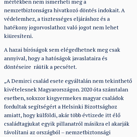
mértékben nem ismerheti meg a
nemzetbiztonságra hivatkozó döntés indokait. A
védelemhez, a tisztességes eljáráshoz és a
hatékony jogorvoslathoz való jogot nem lehet
kiüresíteni.
A hazai bíróságok sem elégedhetnek meg csak
annyival, hogy a hatóságok javaslataira és
döntéseire ráütik a pecsétet.
„A Demirci család esete egyáltalán nem tekinthető
kivételesnek Magyarországon. 2020 óta számtalan
esetben, sokszor kisgyermekes magyar családok
fordultak segítségért a Helsinki Bizottsághoz
amiatt, hogy külföldi, akár több évtizede itt élő
családtagjukat egyik pillanatról másikra el akarják
távolítani az országból – nemzetbiztonsági