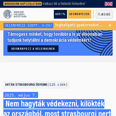
keresőnket!
Iratkozz fel a Helsinki hírlevélre!
MARADJUNK KAPCSOLATBAN
ADÓ 1%
ADOMÁNYOZOK
MENÜ
×
JELENTKEZZ SZEPT. 6-IG!
Joghallgató gyakornokot keresünk Menekültügyi Programunkba
Támogass minket, hogy továbbra is az élvonalban
tudjunk helytállni a demokrácia védelméért!
ADOMÁNYOZZ A HELSINKINEK
125 cikk
AKTÁK
STRASBOURGI ÜGYEINK
2025. május 7.
Nem hagyták védekezni, kilökték
az országból, most strasbourgi pert