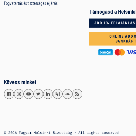
Fogvatartás és tisztességes eljárás
Támogasd a Helsinki
ADÓ 1% FELAJÁNLÁS
ONLINE ADO
BANKKÁR
Kövess minket
© 2026 Magyar Helsinki Bizottság · All rights reserved ·