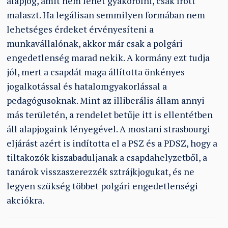
alapjog, amit nem lehet gyakorolni, csak írott
malaszt. Ha legálisan semmilyen formában nem
lehetséges érdeket érvényesíteni a
munkavállalónak, akkor már csak a polgári
engedetlenség marad nekik. A kormány ezt tudja
jól, mert a csapdát maga állította önkényes
jogalkotással és hatalomgyakorlással a
pedagógusoknak. Mint az illiberális állam annyi
más területén, a rendelet betűje itt is ellentétben
áll alapjogaink lényegével. A mostani strasbourgi
eljárást azért is indította el a PSZ és a PDSZ, hogy a
tiltakozók kiszabaduljanak a csapdahelyzetből, a
tanárok visszaszerezzék sztrájkjogukat, és ne
legyen szükség többet polgári engedetlenségi
akciókra.