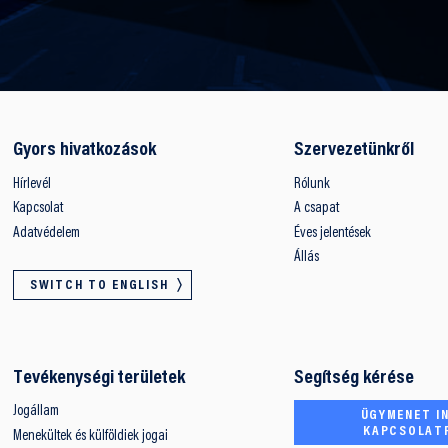
Gyors hivatkozások
Szervezetünkről
Hírlevél
Rólunk
Kapcsolat
A csapat
Adatvédelem
Éves jelentések
Állás
SWITCH TO ENGLISH
Tevékenységi területek
Segítség kérése
Jogállam
ÜGYMENET IN
KAPCSOLAT
Menekültek és külföldiek jogai