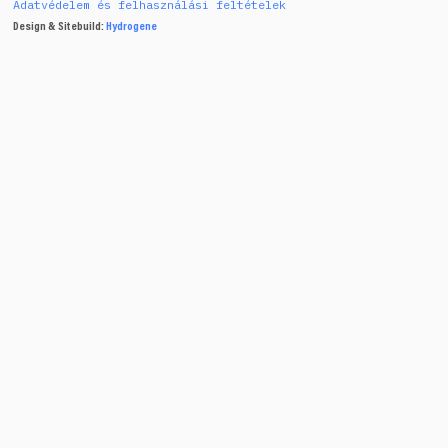
Adatvédelem és felhasználási feltételek
Design & Sitebuild:
Hydrogene