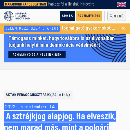
keresőnket!
Iratkozz fel a Helsinki hírlevélre!
MARADJUNK KAPCSOLATBAN
ADÓ 1%
ADOMÁNYOZOK
MENÜ
×
JELENTKEZZ SZEPT. 6-IG!
Joghallgató gyakornokot keresünk Menekültügyi Programunkba
Támogass minket, hogy továbbra is az élvonalban
tudjunk helytállni a demokrácia védelméért!
ADOMÁNYOZZ A HELSINKINEK
24 cikk
AKTÁK
PEDAGÓGUSSZTRÁJK
2022. szeptember 14.
A sztrájkjog alapjog. Ha elveszik,
nem marad más, mint a polgári