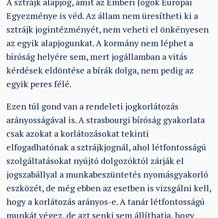
A sztrájk alapjog, amit az Emberi Jogok Európai
Egyezménye is véd. Az állam nem üresítheti ki a
sztrájk jogintézményét, nem veheti el önkényesen
az egyik alapjogunkat. A kormány nem léphet a
bíróság helyére sem, mert jogállamban a vitás
kérdések eldöntése a bírák dolga, nem pedig az
egyik peres félé.
Ezen túl gond van a rendeleti jogkorlátozás
arányosságával is. A strasbourgi bíróság gyakorlata
csak azokat a korlátozásokat tekinti
elfogadhatónak a sztrájkjognál, ahol létfontosságú
szolgáltatásokat nyújtó dolgozóktól zárják el
jogszabállyal a munkabeszüntetés nyomásgyakorló
eszközét, de még ebben az esetben is vizsgálni kell,
hogy a korlátozás arányos-e. A tanár létfontosságú
munkát végez, de azt senki sem állíthatja, hogy