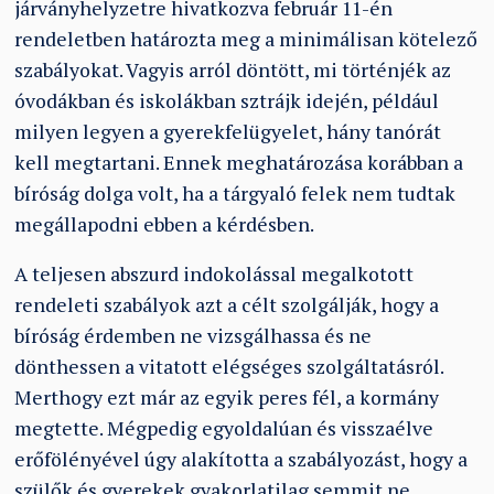
járványhelyzetre hivatkozva február 11-én
rendeletben határozta meg a minimálisan kötelező
szabályokat. Vagyis arról döntött, mi történjék az
óvodákban és iskolákban sztrájk idején, például
milyen legyen a gyerekfelügyelet, hány tanórát
kell megtartani. Ennek meghatározása korábban a
bíróság dolga volt, ha a tárgyaló felek nem tudtak
megállapodni ebben a kérdésben.
A teljesen abszurd indokolással megalkotott
rendeleti szabályok azt a célt szolgálják, hogy a
bíróság érdemben ne vizsgálhassa és ne
dönthessen a vitatott elégséges szolgáltatásról.
Merthogy ezt már az egyik peres fél, a kormány
megtette. Mégpedig egyoldalúan és visszaélve
erőfölényével úgy alakította a szabályozást, hogy a
szülők és gyerekek gyakorlatilag semmit ne