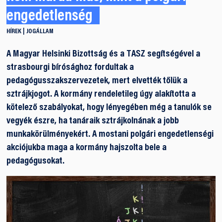
engedetlenség
HÍREK
JOGÁLLAM
A Magyar Helsinki Bizottság és a TASZ segítségével a
strasbourgi bírósághoz fordultak a
pedagógusszakszervezetek, mert elvették tőlük a
sztrájkjogot. A kormány rendeletileg úgy alakította a
kötelező szabályokat, hogy lényegében még a tanulók se
vegyék észre, ha tanáraik sztrájkolnának a jobb
munkakörülményekért. A mostani polgári engedetlenségi
akciójukba maga a kormány hajszolta bele a
pedagógusokat.